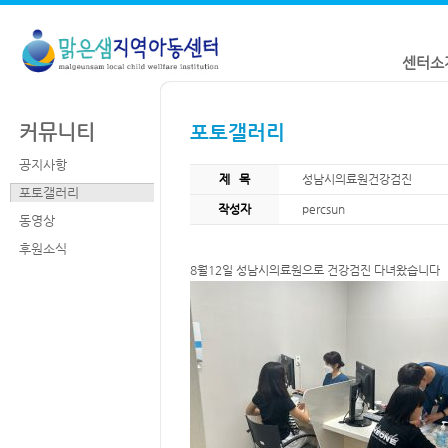
센터소
센터소
커뮤니티
포토갤러리
연혁
공지사항
찾아오시는
제 목
성남시의료원건강검진
포토갤러리
작성자
percsun
동영상
후원소식
8월12일 성남시의료원으로 건강검진 다녀왔습니다